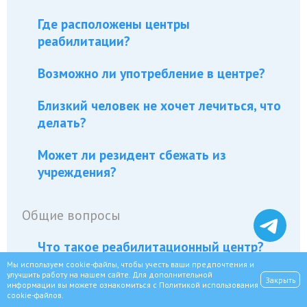
Где расположены центры
реабилитации?
Возможно ли употребление в центре?
Близкий человек не хочет лечиться, что
делать?
Может ли резидент сбежать из
учреждения?
Общие вопросы
Что такое реабилитационный центр?
Мы используем cookie-файлы, чтобы учесть ваши предпочтения и
улучшить работу на нашем сайте. Для дополнительной
Возможны ли посещения в центре?
Закрыть
информации вы можете ознакомиться с
Политикой использования
cookie-файлов
.