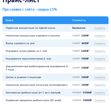
При заявке с сайта - скидка 15%
Услуга
Стоимость
Первичная консультация по горячей линии
Бесплатно
Заказать
Анонимная консультация нарколога в клинике
1300₽
1000₽
Заказать
Выезд нарколога на дом
5200₽
4000₽
Заказать
Кодировка гипноз (сроком на 1 год)
7800₽
6000₽
Заказать
Кодирование медикаментозное (1 год)
6500₽
5000₽
Заказать
Двухкомпонентное комбинированное кодирование (1-
6500₽
5000₽
Заказать
3 года)
Детокс в дневном стационаре
3900₽
3000₽
Заказать
Анонимная консультация психиатра-психотерапевта
2600₽
2000₽
Заказать
Комплексная реабилитация (от 3 до 6 месяцев)
45500₽
35000₽
Заказать
Ускоренная программа реабилитации (50 дней)
65000₽
50000₽
Заказать