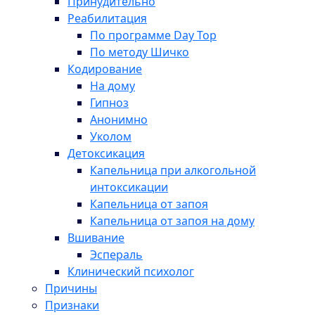
Принудительно
Реабилитация
По программе Day Top
По методу Шичко
Кодирование
На дому
Гипноз
Анонимно
Уколом
Детоксикация
Капельница при алкогольной
интоксикации
Капельница от запоя
Капельница от запоя на дому
Вшивание
Эспераль
Клинический психолог
Причины
Признаки