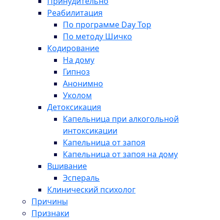
Принудительно
Реабилитация
По программе Day Top
По методу Шичко
Кодирование
На дому
Гипноз
Анонимно
Уколом
Детоксикация
Капельница при алкогольной
интоксикации
Капельница от запоя
Капельница от запоя на дому
Вшивание
Эспераль
Клинический психолог
Причины
Признаки