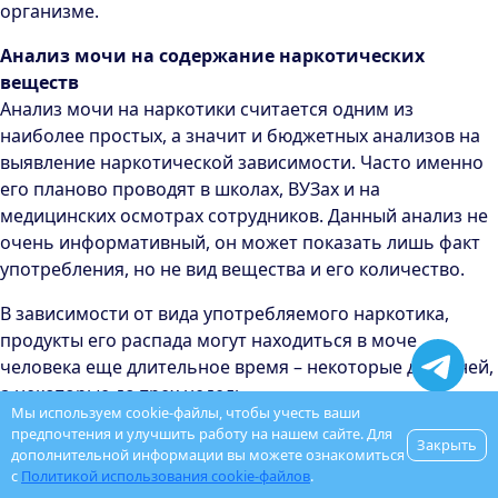
организме.
Анализ мочи на содержание наркотических
веществ
Анализ мочи на наркотики считается одним из
наиболее простых, а значит и бюджетных анализов на
выявление наркотической зависимости. Часто именно
его планово проводят в школах, ВУЗах и на
медицинских осмотрах сотрудников. Данный анализ не
очень информативный, он может показать лишь факт
употребления, но не вид вещества и его количество.
В зависимости от вида употребляемого наркотика,
продукты его распада могут находиться в моче
человека еще длительное время – некоторые до 5 дней,
а некоторые до трех недель.
Мы используем cookie-файлы, чтобы учесть ваши
предпочтения и улучшить работу на нашем сайте. Для
Тест на наркотики по слюне
Закрыть
дополнительной информации вы можете ознакомиться
Не менее распространенным вариантом проверки
с
Политикой использования cookie-файлов
.
человека на употребление наркотиков является тест по