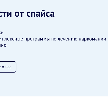
ти от спайса
ки
мплексные программы по лечению наркомании
мно
 о нас