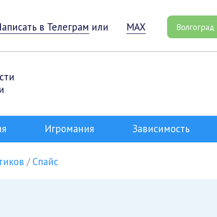
Написать в Телеграм
или
MAX
Волгоград
сти
и
ия
Игромания
Зависимость
тиков
Спайс