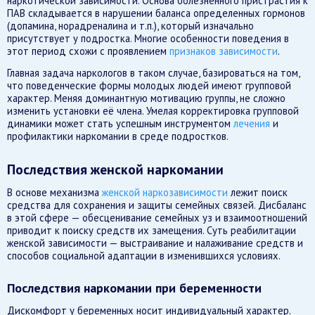
наркотической зависимости. Основа болезненного пристрастия к
ПАВ складывается в нарушении баланса определенных гормонов
(допамина, норадреналина и т.п.), который изначально
присутствует у подростка. Многие особенности поведения в
этот период схожи с проявлением
признаков зависимости
.
Главная задача наркологов в таком случае, базироваться на том,
что поведенческие формы молодых людей имеют групповой
характер. Меняя доминантную мотивацию группы, не сложно
изменить установки её члена. Умелая корректировка групповой
динамики может стать успешным инструментом
лечения
и
профилактики наркомании в среде подростков.
Последствия женской наркомании
В основе механизма
женской наркозависимости
лежит поиск
средства для сохранения и защиты семейных связей. Дисбаланс
в этой сфере — обесценивание семейных уз и взаимоотношений
приводит к поиску средств их замещения. Суть реабилитации
женской зависимости — выстраивание и налаживание средств и
способов социальной адаптации в изменившихся условиях.
Последствия наркомании при беременности
Дискомфорт у беременных носит индивидуальный характер.