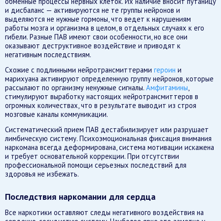
обменные процессы нервных клеток. Их наличие вносит путаницу
и дисбаланс — активируются не те группы нейронов и
выделяются не нужные гормоны, что ведет к нарушениям
работы мозга и организма в целом, в отдельных случаях к его
гибели. Разные ПАВ имеют свои особенности, но все они
оказывают деструктивное воздействие и приводят к
негативным последствиям.
Схожие с подлинными нейротрансмиттерами
героин
и
марихуана активируют определенную группу нейронов, которые
рассылают по организму ненужные сигналы.
Амфитамины
,
стимулируют выработку настоящих нейротрансмиттеров в
огромных количествах, что в результате выводит из строя
мозговые каналы коммуникации.
Систематический прием ПАВ дестабилизирует или разрушает
лимбическую систему. Психоэмоциональная фиксация внимания
наркомана всегда деформирована, система мотивации искажена
и требует основательной коррекции. При отсутствии
профессиональной помощи серьезных последствий для
здоровья не избежать.
Последствия наркомании для сердца
Все наркотики оставляют следы негативного воздействия на