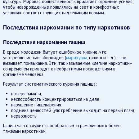
культуры. Мировая общественность прилагает огромные усилия,
чтобы новорожденные появлялись на свет в комфортных
условиях, соответствующих надлежащим нормам.
Последствия наркомании по типу наркотиков
Последствия наркомании гашиш
В среде молодежи бытует ошибочное мнение, что
употребление каннабиноидов (
марихуана
, гашиш и т.д.) — не
вызывает привыкания. Эти, так называемые «легкие наркотики»
со временем приводят к необратимым последствиям в
организме человека.
Результат систематического курения гашиша:
потеря памяти;
неспособность концентрироваться на деле;
нарушение пищеварения;
подмена ценностей (употребление выходит на первый план);
нервозность.
Гашиш часто служит своеобразным «трамплином» к более
тяжелым наркотикам.