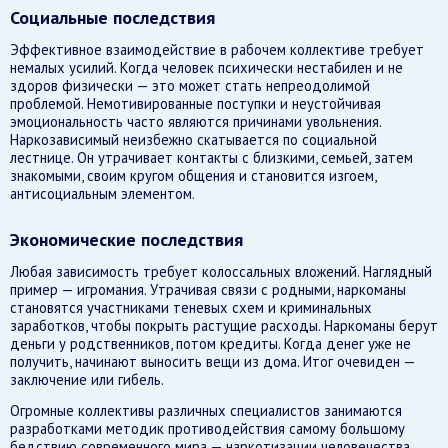
Социальные последствия
Эффективное взаимодействие в рабочем коллективе требует
немалых усилий. Когда человек психически нестабилен и не
здоров физически — это может стать непреодолимой
проблемой. Немотивированные поступки и неустойчивая
эмоциональность часто являются причинами увольнения.
Наркозависимый неизбежно скатывается по социальной
лестнице. Он утрачивает контакты с близкими, семьей, затем
знакомыми, своим кругом общения и становится изгоем,
антисоциальным элементом.
Экономические последствия
Любая зависимость требует колоссальных вложений. Наглядный
пример — игромания. Утрачивая связи с родными, наркоманы
становятся участниками теневых схем и криминальных
заработков, чтобы покрыть растущие расходы. Наркоманы берут
деньги у родственников, потом кредиты. Когда денег уже не
получить, начинают выносить вещи из дома. Итог очевиден —
заключение или гибель.
Огромные коллективы различных специалистов занимаются
разработками методик противодействия самому большому
бедствию современного мира — наркотизации человечества.