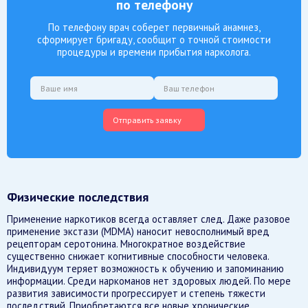
по телефону
По телефону врач соберет первичный анамнез,
сформирует бригаду, сообщит о точной стоимости
процедуры и времени прибытия нарколога.
Отправить заявку
Физические последствия
Применение наркотиков всегда оставляет след. Даже разовое
применение экстази (MDMA) наносит невосполнимый вред
рецепторам серотонина. Многократное воздействие
существенно снижает когнитивные способности человека.
Индивидуум теряет возможность к обучению и запоминанию
информации. Среди наркоманов нет здоровых людей. По мере
развития зависимости прогрессирует и степень тяжести
последствий. Приобретаются все новые хронические