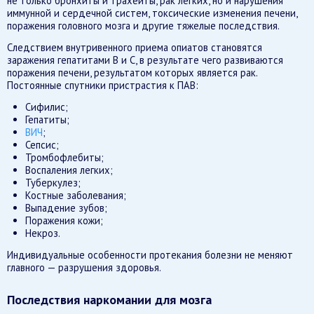
не только бронхиты и трахеиты, рак легких, но и нарушения
иммунной и сердечной систем, токсические изменения печени,
поражения головного мозга и другие тяжелые последствия.
Следствием внутривенного приема опиатов становятся
заражения гепатитами В и С, в результате чего развиваются
поражения печени, результатом которых является рак.
Постоянные спутники пристрастия к ПАВ:
Сифилис;
Гепатиты;
ВИЧ
;
Сепсис;
Тромбофлебиты;
Воспаления легких;
Туберкулез;
Костные заболевания;
Выпадение зубов;
Поражения кожи;
Некроз.
Индивидуальные особенности протекания болезни не меняют
главного — разрушения здоровья.
Последствия наркомании для мозга