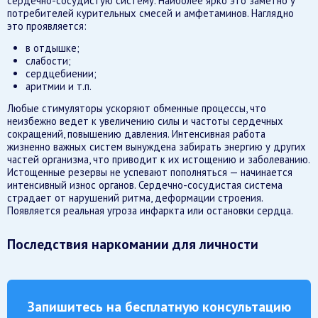
сердечно-сосудистую систему. Наиболее ярко это заметно у
потребителей курительных смесей и амфетаминов. Наглядно
это проявляется:
в отдышке;
слабости;
сердцебиении;
аритмии и т.п.
Любые стимуляторы ускоряют обменные процессы, что
неизбежно ведет к увеличению силы и частоты сердечных
сокращений, повышению давления. Интенсивная работа
жизненно важных систем вынуждена забирать энергию у других
частей организма, что приводит к их истощению и заболеванию.
Истощенные резервы не успевают пополняться — начинается
интенсивный износ органов. Сердечно-сосудистая система
страдает от нарушений ритма, деформации строения.
Появляется реальная угроза инфаркта или остановки сердца.
Последствия наркомании для личности
Запишитесь на бесплатную консультацию